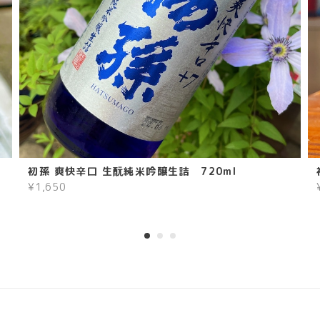
初孫 爽快辛口 生酛純米吟醸生詰 720ml
¥1,650