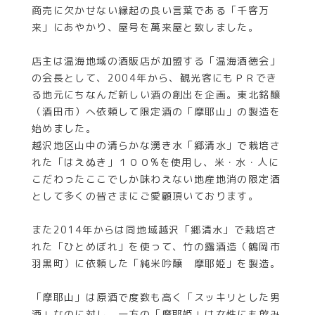
商売に欠かせない縁起の良い言葉である「千客万
来」にあやかり、屋号を萬来屋と致しました。
店主は温海地域の酒販店が加盟する「温海酒徳会」
の会長として、2004年から、観光客にもＰＲでき
る地元にちなんだ新しい酒の創出を企画。東北銘醸
（酒田市）へ依頼して限定酒の「摩耶山」の製造を
始めました。
越沢地区山中の清らかな湧き水「郷清水」で栽培さ
れた「はえぬき」１００%を使用し、米・水・人に
こだわったここでしか味わえない地産地消の限定酒
として多くの皆さまにご愛顧頂いております。
また2014年からは同地域越沢「郷清水」で栽培さ
れた「ひとめぼれ」を使って、竹の露酒造（鶴岡市
羽黒町）に依頼した「純米吟醸 摩耶姫」を製造。
「摩耶山」は原酒で度数も高く「スッキリとした男
酒」なのに対し、一方の「摩耶姫」は女性にも飲み