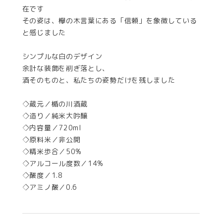
在です
その姿は、欅の木言葉にある「信頼」を象徴している
と感じました
シンプルな白のデザイン
余計な装飾を削ぎ落とし、
酒そのものと、私たちの姿勢だけを残しました
◇蔵元／楯の川酒蔵
◇造り／純米大吟醸
◇内容量／720ml
◇原料米／非公開
◇精米歩合／50%
◇アルコール度数／14%
◇酸度／1.8
◇アミノ酸／0.6