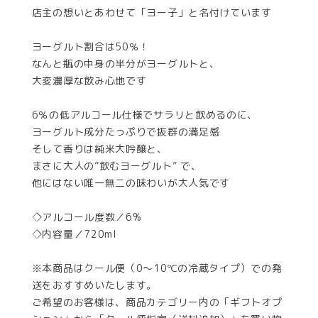
店主の想いとあわせて「ヨー子」と名付けています
ヨーグルト割合は50％！
なんと瓶の中身の半分がヨーグルトと、
大変濃厚な飲み心地です
6％の低アルコール仕様でサラリと飲めるのに、
ヨーグルト成分たっぷりで抜群の満足感
そして香りは純米大吟醸と、
まさに大人の”飲むヨーグルト” で、
他にはない唯一無二の味わいが大人気です
◇アルコール度数／6%
◇内容量／720ml
※本商品はクール便（0〜10℃の冷蔵タイプ）での発
送をおすすめいたします。
ご希望のお客様は、商品カテゴリー内の「ギフトオプ